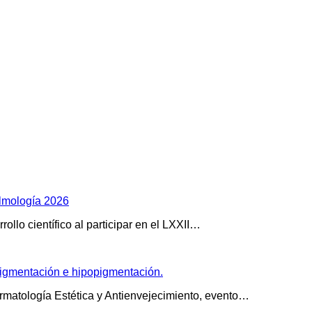
almología 2026
llo científico al participar en el LXXII…
rpigmentación e hipopigmentación.
rmatología Estética y Antienvejecimiento, evento…