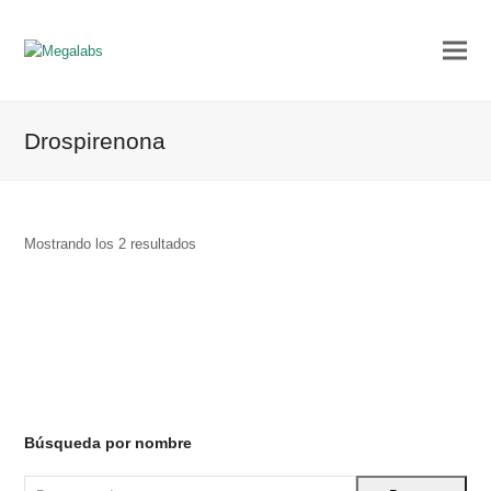
Drospirenona
Ordenado
Mostrando los 2 resultados
por
los
últimos
Búsqueda por nombre