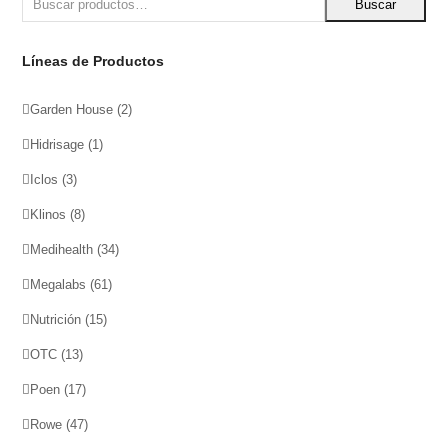
Buscar
Líneas de Productos
Garden House
(2)
Hidrisage
(1)
Iclos
(3)
Klinos
(8)
Medihealth
(34)
Megalabs
(61)
Nutrición
(15)
OTC
(13)
Poen
(17)
Rowe
(47)