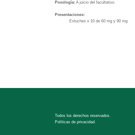
Posología:
A juicio del facultativo.
Presentaciones:
Compri
Estuches x 10 de 60 mg y 9
Todos los derechos reservados.
Políticas de privacidad.