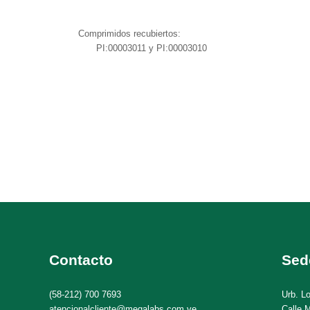
midos recubiertos:
0 mg. PI:00003011 y PI:00003010
Contacto
Sed
(58-212) 700 7693
Urb. L
atencionalcliente@megalabs.com.ve
Calle M