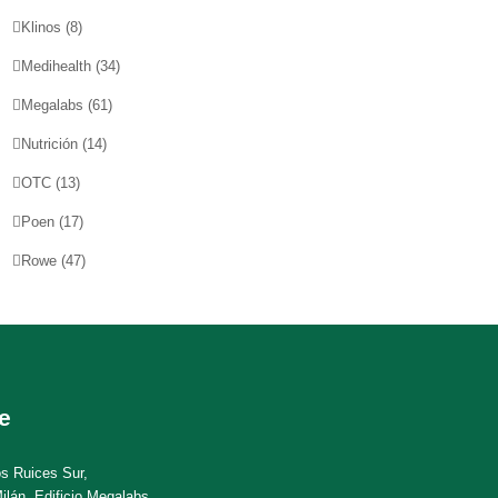
Klinos
(8)
Medihealth
(34)
Megalabs
(61)
Nutrición
(14)
OTC
(13)
Poen
(17)
Rowe
(47)
e
os Ruices Sur,
ilán, Edificio Megalabs,