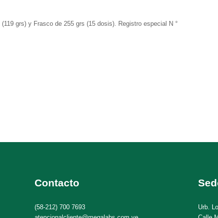
 (119 grs) y Frasco de 255 grs (15 dosis). R
egistro especial N °
Contacto
Sed
(58-212) 700 7693
Urb. L
atencionalcliente@megalabs.com.ve
Calle M