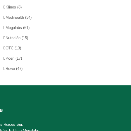
Klinos
(8)
Medihealth
(34)
Megalabs
(61)
Nutrición
(15)
OTC
(13)
Poen
(17)
Rowe
(47)
e
os Ruices Sur,
ilán, Edificio Megalabs,