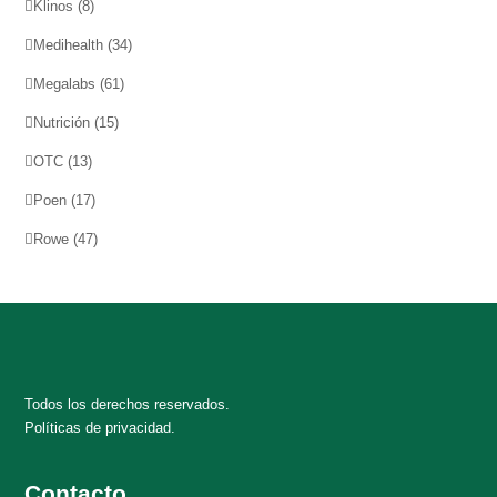
Klinos
(8)
Medihealth
(34)
Megalabs
(61)
Nutrición
(15)
OTC
(13)
Poen
(17)
Rowe
(47)
Todos los derechos reservados.
Políticas de privacidad.
Contacto