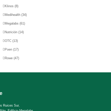
Klinos
(8)
Medihealth
(34)
Megalabs
(61)
Nutrición
(14)
OTC
(13)
Poen
(17)
Rowe
(47)
e
os Ruices Sur,
ilán, Edificio Megalabs,