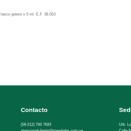
Frasco gotero x 5 ml. E.F. 38.053
Contacto
Sed
(58-212) 700 7693
Urb. L
atencionalcliente@megalabs.com.ve
Calle M