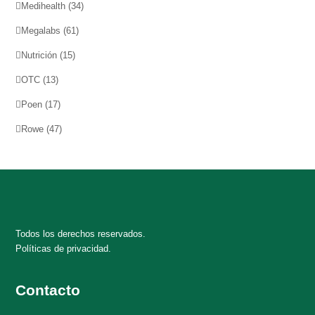
Medihealth
(34)
Megalabs
(61)
Nutrición
(15)
OTC
(13)
Poen
(17)
Rowe
(47)
Todos los derechos reservados.
Políticas de privacidad.
Contacto