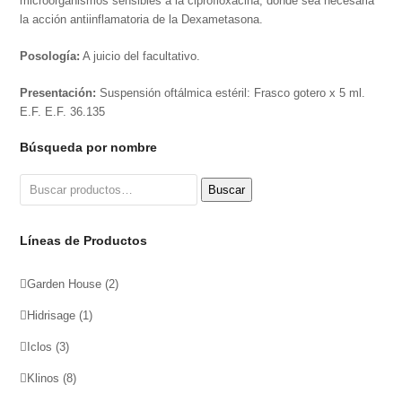
microorganismos sensibles a la ciprofloxacina, donde sea necesaria
la acción antiinflamatoria de la Dexametasona.
Posología:
A juicio del facultativo.
Presentación:
Suspensión oftálmica estéril: Frasco gotero x 5 ml.
E.F. E.F. 36.135
Búsqueda por nombre
Buscar
Buscar
por:
Líneas de Productos
Garden House
(2)
Hidrisage
(1)
Iclos
(3)
Klinos
(8)