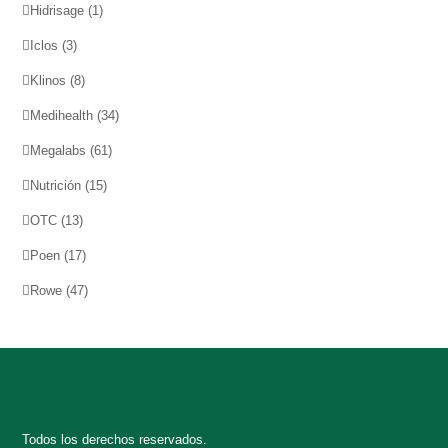
Hidrisage
(1)
Iclos
(3)
Klinos
(8)
Medihealth
(34)
Megalabs
(61)
Nutrición
(15)
OTC
(13)
Poen
(17)
Rowe
(47)
Todos los derechos reservados.