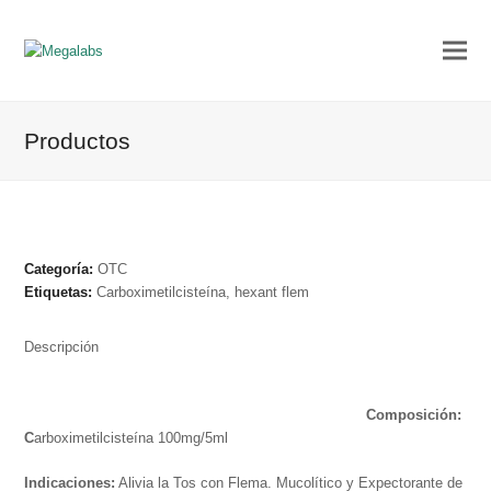
Productos
Categoría:
OTC
Etiquetas:
Carboximetilcisteína
,
hexant flem
Descripción
Composición:
C
arboximetilcisteína 100mg/5ml
Indicaciones:
Alivia la Tos con Flema. Mucolítico y Expectorante de