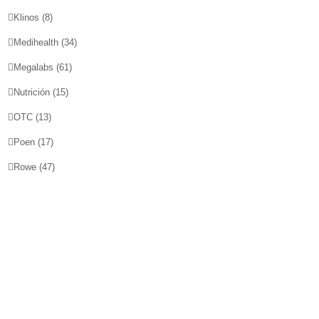
Klinos
(8)
Medihealth
(34)
Megalabs
(61)
Nutrición
(15)
OTC
(13)
Poen
(17)
Rowe
(47)