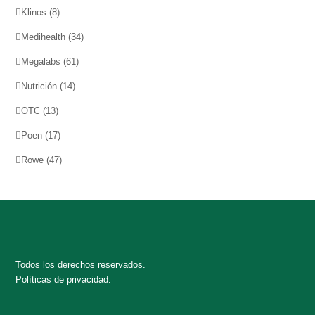
Klinos
(8)
Medihealth
(34)
Megalabs
(61)
Nutrición
(14)
OTC
(13)
Poen
(17)
Rowe
(47)
Todos los derechos reservados.
Políticas de privacidad.