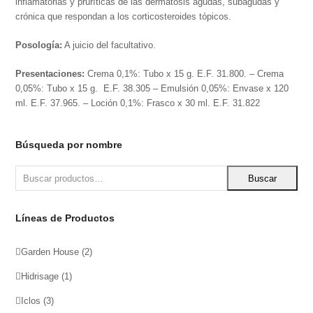
inflamatorias y pruríticas de las dermatosis agudas, subagudas y
crónica que respondan a los corticosteroides tópicos.
Posología:
A juicio del facultativo.
Presentaciones:
Crema 0,1%: Tubo x 15 g. E.F. 31.800. – Crema
0,05%: Tubo x 15 g. E.F. 38.305 – Emulsión 0,05%: Envase x 120
ml. E.F. 37.965. – Loción 0,1%: Frasco x 30 ml. E.F. 31.822
Búsqueda por nombre
Buscar
Líneas de Productos
Garden House
(2)
Hidrisage
(1)
Iclos
(3)