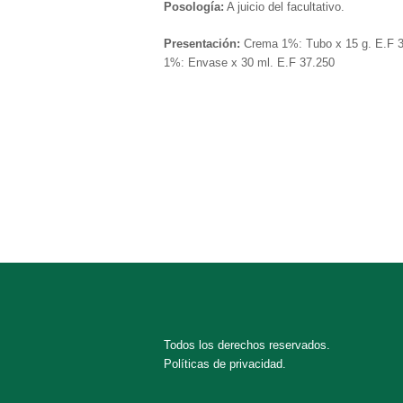
Posología:
A juicio del facultativo.
Presentación:
Crema 1%: Tubo x 15 g. E.F 3
1%: Envase x 30 ml. E.F 37.250
Todos los derechos reservados.
Políticas de privacidad.