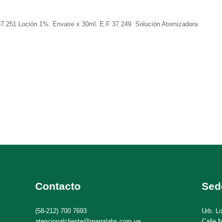
7.251 Loción 1%: Envase x 30ml. E.F 37.249 Solución Atomizadora
Contacto
Sed
(58-212) 700 7693
Urb. L
atencionalcliente@megalabs.com.ve
Calle M