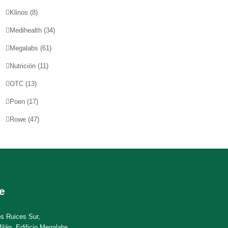
Klinos
(8)
Medihealth
(34)
Megalabs
(61)
Nutrición
(11)
OTC
(13)
Poen
(17)
Rowe
(47)
e
os Ruices Sur,
ilán, Edificio Megalabs,