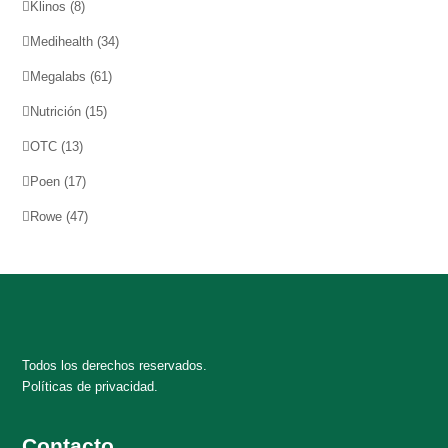
Klinos
(8)
Medihealth
(34)
Megalabs
(61)
Nutrición
(15)
OTC
(13)
Poen
(17)
Rowe
(47)
Todos los derechos reservados.
Políticas de privacidad.
Contacto