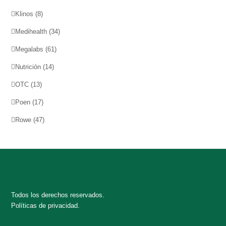
Klinos
(8)
Medihealth
(34)
Megalabs
(61)
Nutrición
(14)
OTC
(13)
Poen
(17)
Rowe
(47)
Todos los derechos reservados.
Políticas de privacidad.