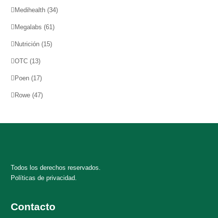
Medihealth
(34)
Megalabs
(61)
Nutrición
(15)
OTC
(13)
Poen
(17)
Rowe
(47)
Todos los derechos reservados.
Políticas de privacidad.
Contacto