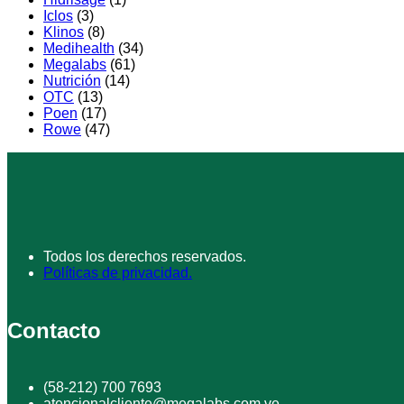
Iclos
(3)
Klinos
(8)
Medihealth
(34)
Megalabs
(61)
Nutrición
(14)
OTC
(13)
Poen
(17)
Rowe
(47)
Todos los derechos reservados.
Políticas de privacidad.
Contacto
(58-212) 700 7693
atencionalcliente@megalabs.com.ve