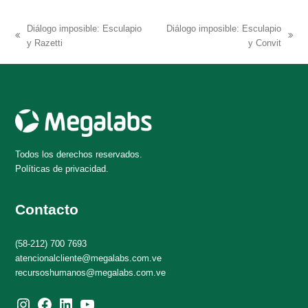
Diálogo imposible: Esculapio
Diálogo imposible: Esculapio
previous
next
y Razetti
y Convit
post:
post:
Todos los derechos reservados.
Políticas de privacidad.
Contacto
(58-212) 700 7693
atencionalcliente@megalabs.com.ve
recursoshumanos@megalabs.com.ve
Instagram
Facebook
LinkedIn
YouTube