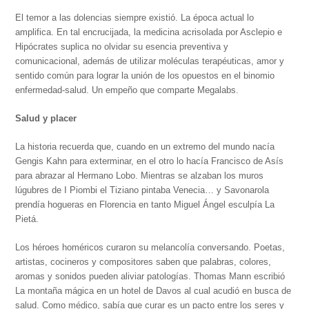
El temor a las dolencias siempre existió. La época actual lo
amplifica. En tal encrucijada, la medicina acrisolada por Asclepio e
Hipócrates suplica no olvidar su esencia preventiva y
comunicacional, además de utilizar moléculas terapéuticas, amor y
sentido común para lograr la unión de los opuestos en el binomio
enfermedad-salud. Un empeño que comparte Megalabs.
Salud y placer
La historia recuerda que, cuando en un extremo del mundo nacía
Gengis Kahn para exterminar, en el otro lo hacía Francisco de Asís
para abrazar al Hermano Lobo. Mientras se alzaban los muros
lúgubres de I Piombi el Tiziano pintaba Venecia… y Savonarola
prendía hogueras en Florencia en tanto Miguel Ángel esculpía La
Pietá.
Los héroes homéricos curaron su melancolía conversando. Poetas,
artistas, cocineros y compositores saben que palabras, colores,
aromas y sonidos pueden aliviar patologías. Thomas Mann escribió
La montaña mágica en un hotel de Davos al cual acudió en busca de
salud. Como médico, sabía que curar es un pacto entre los seres y