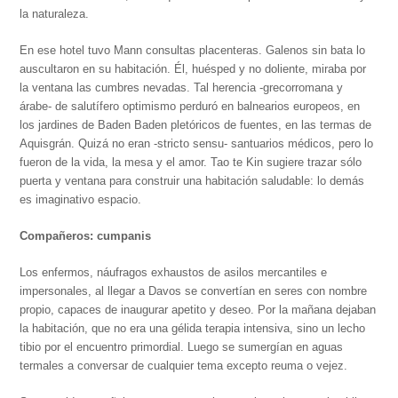
la naturaleza.
En ese hotel tuvo Mann consultas placenteras. Galenos sin bata lo
auscultaron en su habitación. Él, huésped y no doliente, miraba por
la ventana las cumbres nevadas. Tal herencia -grecorromana y
árabe- de salutífero optimismo perduró en balnearios europeos, en
los jardines de Baden Baden pletóricos de fuentes, en las termas de
Aquisgrán. Quizá no eran -stricto sensu- santuarios médicos, pero lo
fueron de la vida, la mesa y el amor. Tao te Kin sugiere trazar sólo
puerta y ventana para construir una habitación saludable: lo demás
es imaginativo espacio.
Compañeros: cumpanis
Los enfermos, náufragos exhaustos de asilos mercantiles e
impersonales, al llegar a Davos se convertían en seres con nombre
propio, capaces de inaugurar apetito y deseo. Por la mañana dejaban
la habitación, que no era una gélida terapia intensiva, sino un lecho
tibio por el encuentro primordial. Luego se sumergían en aguas
termales a conversar de cualquier tema excepto reuma o vejez.