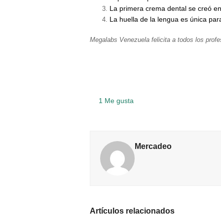
La primera crema dental se creó en 
n
mpartir
La huella de la lengua es única pa
itter
n
are
Megalabs Venezuela felicita a todos los profe
acebook
n
mpartir
nterest
n
nkedIn
1
Me gusta
Mercadeo
Artículos relacionados