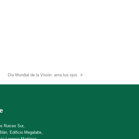
Día Mundial de la Visión: ama tus ojos
next
post:
e
os Ruices Sur,
ilán, Edificio Megalabs,
uia Leoncio Martínez.