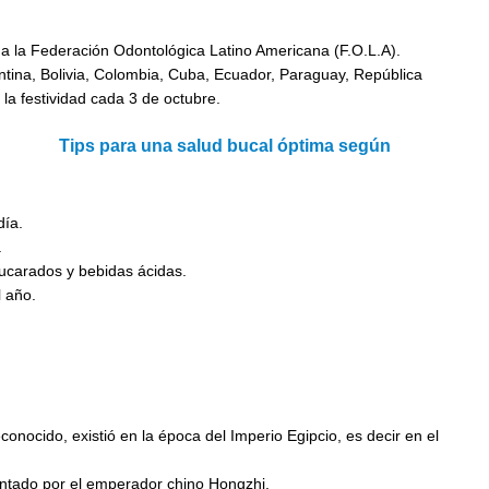
a la Federación Odontológica Latino Americana (F.O.L.A).
ina, Bolivia, Colombia, Cuba, Ecuador, Paraguay, República
a festividad cada 3 de octubre.
Tips para una salud bucal óptima según
día.
.
ucarados y bebidas ácidas.
l año.
conocido, existió en la época del Imperio Egipcio, es decir en el
ventado por el emperador chino Hongzhi.