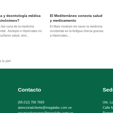
ca y deontología médica
El Mediterráneo conecta salud
sinónimos?
y medicamento
 fue cuna de la medicina
El Mare nostrum vio nacer la medicina
ntal. Asclepio e Hipócrates no
occidental en la Antigua Grecia gracias
acuñaron salud, sino…
a Hipócrates,…
 la piel
Contacto
Sed
(58-212) 700 7693
Urb. L
atencionalcliente@megalabs.com.ve
Calle M
recursoshumanos@megalabs.com.ve
Parroq