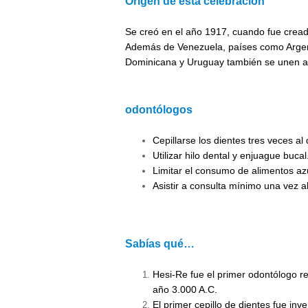
Origen de esta celebración
Se creó en el año 1917, cuando fue cread
Además de Venezuela, países como Argent
Dominicana y Uruguay también se unen a l
odontólogos
Cepillarse los dientes tres veces al 
Utilizar hilo dental y enjuague bucal
Limitar el consumo de alimentos az
Asistir a consulta mínimo una vez a
Sabías qué…
Hesi-Re fue el primer odontólogo re
año 3.000 A.C.
mpartir
El primer cepillo de dientes fue in