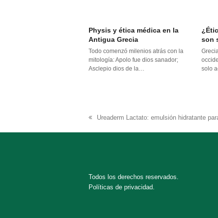
Physis y ética médica en la
¿Éti
Antigua Grecia
son 
Todo comenzó milenios atrás con la
Grecia
mitología: Apolo fue dios sanador;
occide
Asclepio dios de la…
solo 
Ureaderm Lactato: emulsión hidratante para
previous
post:
Todos los derechos reservados.
Políticas de privacidad.